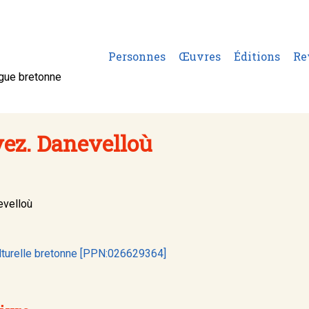
Personnes
Œuvres
Éditions
Re
ngue bretonne
ez. Danevelloù
evelloù
lturelle bretonne [PPN:026629364]