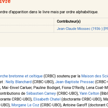
livre
dre d'apparition dans le livre mais par ordre alphabétique.
Contributeur(s)
Jean-Claude Miossec (1936-) [P
rche bretonne et celtique
(CRBC) soutenu par la
Maison des Sci
et :
Nelly Blanchard
(CRBC-UBO),
Jean-Baptiste Pressac
(CRBC-
, Maï-Envel Carluer, Pauline Bodiget, Fiona O’Reilly, Lena Coat
ontributions de
Sébastien Carney
(CRBC-UBO),
Yann Celton
(Bibl
ctorante CRBC-UBO),
Elisabeth Chatel
(doctorante CRBC-UBO), Ma
-UBO),
Morgane Le Coz
(CRBC-UBO), Antoine Garoff (doctorant