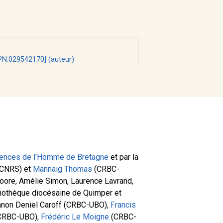
PN:029542170] (auteur)
ences de l'Homme de Bretagne
et par la
CNRS) et
Mannaig Thomas
(CRBC-
-Moore, Amélie Simon, Laurence Lavrand,
iothèque diocésaine de Quimper et
non Deniel Caroff (CRBC-UBO),
Francis
 CRBC-UBO),
Frédéric Le Moigne
(CRBC-