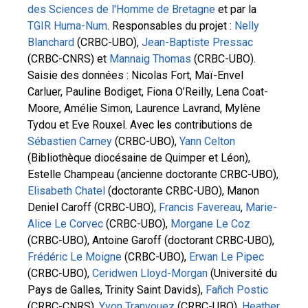
des Sciences de l'Homme de Bretagne
et par la
TGIR Huma-Num
. Responsables du projet :
Nelly
Blanchard
(CRBC-UBO),
Jean-Baptiste Pressac
(CRBC-CNRS) et
Mannaig Thomas
(CRBC-UBO).
Saisie des données : Nicolas Fort, Maï-Envel
Carluer, Pauline Bodiget, Fiona O’Reilly, Lena Coat-
Moore, Amélie Simon, Laurence Lavrand, Mylène
Tydou et Eve Rouxel. Avec les contributions de
Sébastien Carney
(CRBC-UBO),
Yann Celton
(Bibliothèque diocésaine de Quimper et Léon),
Estelle Champeau (ancienne doctorante CRBC-UBO),
Elisabeth Chatel
(doctorante CRBC-UBO), Manon
Deniel Caroff (CRBC-UBO),
Francis Favereau
,
Marie-
Alice Le Corvec
(CRBC-UBO),
Morgane Le Coz
(CRBC-UBO), Antoine Garoff (doctorant CRBC-UBO),
Frédéric Le Moigne
(CRBC-UBO),
Erwan Le Pipec
(CRBC-UBO),
Ceridwen Lloyd-Morgan
(Université du
Pays de Galles, Trinity Saint Davids),
Fañch Postic
(CRBC-CNRS),
Yvon Tranvouez
(CRBC-UBO),
Heather