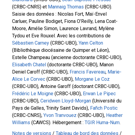
(CRBC-CNRS) et
Mannaig Thomas
(CRBC-UBO).
Saisie des données : Nicolas Fort, Maï-Envel
Carluer, Pauline Bodiget, Fiona O’Reilly, Lena Coat-
Moore, Amélie Simon, Laurence Lavrand, Mylène
Tydou et Eve Rouxel. Avec les contributions de
Sébastien Carney
(CRBC-UBO),
Yann Celton
(Bibliothèque diocésaine de Quimper et Léon),
Estelle Champeau (ancienne doctorante CRBC-UBO),
Elisabeth Chatel
(doctorante CRBC-UBO), Manon
Deniel Caroff (CRBC-UBO),
Francis Favereau
,
Marie-
Alice Le Corvec
(CRBC-UBO),
Morgane Le Coz
(CRBC-UBO), Antoine Garoff (doctorant CRBC-UBO),
Frédéric Le Moigne
(CRBC-UBO),
Erwan Le Pipec
(CRBC-UBO),
Ceridwen Lloyd-Morgan
(Université du
Pays de Galles, Trinity Saint Davids),
Fañch Postic
(CRBC-CNRS),
Yvon Tranvouez
(CRBC-UBO),
Heather
Williams
(CAWCS). Hébergement :
TGIR Huma-Num
.
Notes de versions
/
Tableau de bord des données
/