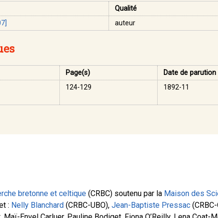
Qualité
7]
auteur
ues
Page(s)
Date de parution
124-129
1892-11
rche bretonne et celtique
(CRBC) soutenu par la
Maison des Sci
et :
Nelly Blanchard
(CRBC-UBO),
Jean-Baptiste Pressac
(CRBC-
, Maï-Envel Carluer, Pauline Bodiget, Fiona O’Reilly, Lena Coat