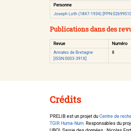
Personne
Joseph Loth (1847-1934) [PPN:02699510
Publications dans des rev
Revue
Numéro
Annales de Bretagne
8
[ISSN:0003-391X]
Crédits
PRELIB est un projet du
Centre de reche
TGIR Huma-Num
. Responsables du proj
UBO). Saisie des données : Nicolas Fort