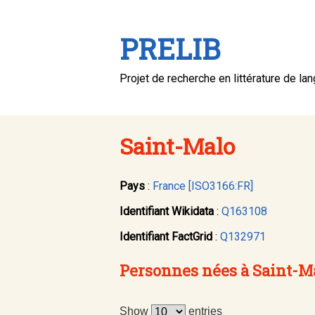
PRELIB
Projet de recherche en littérature de la
Saint-Malo
Pays
:
France [ISO3166:FR]
Identifiant Wikidata
:
Q163108
Identifiant FactGrid
:
Q132971
Personnes nées à Saint-M
Show
entries