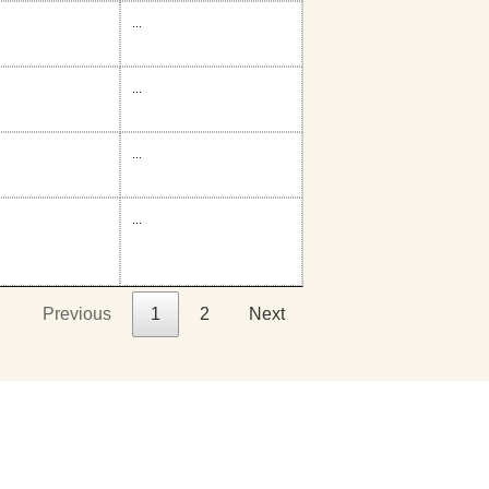
...
...
...
...
Previous
1
2
Next