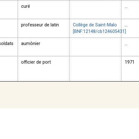
curé
...
professeur de latin
Collège de Saint-Malo
...
[BNF:12148/cb124605431]
soldats
aumônier
...
officier de port
1971