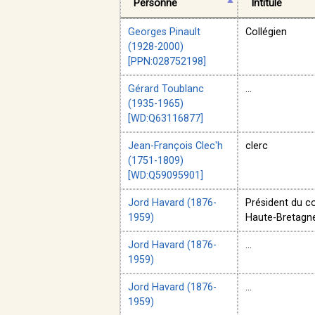
Personne
Intitulé
Georges Pinault
Collégien
(1928-2000)
[PPN:028752198]
Gérard Toublanc
...
(1935-1965)
[WD:Q63116877]
Jean-François Clec'h
clerc
(1751-1809)
[WD:Q59095901]
Jord Havard (1876-
Président du c
1959)
Haute-Bretagn
Jord Havard (1876-
...
1959)
Jord Havard (1876-
...
1959)