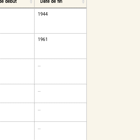
de début
Date de fin
1944
1961
...
...
...
...