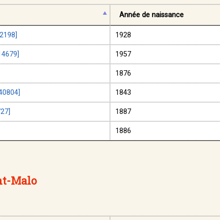
Année de naissance
2198]
1928
14679]
1957
1876
40804]
1843
27]
1887
1886
nt-Malo