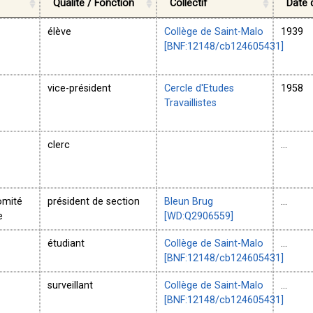
Qualité / Fonction
Collectif
Date 
élève
Collège de Saint-Malo
1939
[BNF:12148/cb124605431]
vice-président
Cercle d'Etudes
1958
Travaillistes
clerc
...
omité
président de section
Bleun Brug
...
e
[WD:Q2906559]
étudiant
Collège de Saint-Malo
...
[BNF:12148/cb124605431]
surveillant
Collège de Saint-Malo
...
[BNF:12148/cb124605431]