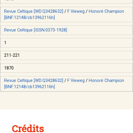
Revue Celtique [WD:Q3428632]
/
F Vieweg
/
Honoré Champion
[BNF:12148/cb13962116h]
Revue Celtique [ISSN:0373-1928]
1
211-221
1870
Revue Celtique [WD:Q3428632]
/
F Vieweg
/
Honoré Champion
[BNF:12148/cb13962116h]
Crédits