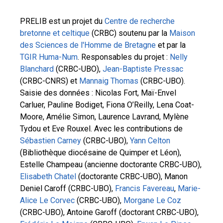
PRELIB est un projet du
Centre de recherche
bretonne et celtique
(CRBC) soutenu par la
Maison
des Sciences de l'Homme de Bretagne
et par la
TGIR Huma-Num
. Responsables du projet :
Nelly
Blanchard
(CRBC-UBO),
Jean-Baptiste Pressac
(CRBC-CNRS) et
Mannaig Thomas
(CRBC-UBO).
Saisie des données : Nicolas Fort, Maï-Envel
Carluer, Pauline Bodiget, Fiona O’Reilly, Lena Coat-
Moore, Amélie Simon, Laurence Lavrand, Mylène
Tydou et Eve Rouxel. Avec les contributions de
Sébastien Carney
(CRBC-UBO),
Yann Celton
(Bibliothèque diocésaine de Quimper et Léon),
Estelle Champeau (ancienne doctorante CRBC-UBO),
Elisabeth Chatel
(doctorante CRBC-UBO), Manon
Deniel Caroff (CRBC-UBO),
Francis Favereau
,
Marie-
Alice Le Corvec
(CRBC-UBO),
Morgane Le Coz
(CRBC-UBO), Antoine Garoff (doctorant CRBC-UBO),