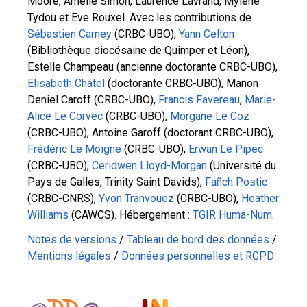
Moore, Amélie Simon, Laurence Lavrand, Mylène
Tydou et Eve Rouxel. Avec les contributions de
Sébastien Carney
(CRBC-UBO),
Yann Celton
(Bibliothèque diocésaine de Quimper et Léon),
Estelle Champeau (ancienne doctorante CRBC-UBO),
Elisabeth Chatel
(doctorante CRBC-UBO), Manon
Deniel Caroff (CRBC-UBO),
Francis Favereau
,
Marie-
Alice Le Corvec
(CRBC-UBO),
Morgane Le Coz
(CRBC-UBO), Antoine Garoff (doctorant CRBC-UBO),
Frédéric Le Moigne
(CRBC-UBO),
Erwan Le Pipec
(CRBC-UBO),
Ceridwen Lloyd-Morgan
(Université du
Pays de Galles, Trinity Saint Davids),
Fañch Postic
(CRBC-CNRS),
Yvon Tranvouez
(CRBC-UBO),
Heather
Williams
(CAWCS). Hébergement :
TGIR Huma-Num
.
Notes de versions
/
Tableau de bord des données
/
Mentions légales
/
Données personnelles et RGPD