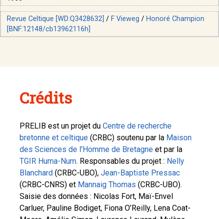
Revue Celtique [WD:Q3428632]
/
F Vieweg
/
Honoré Champion
[BNF:12148/cb13962116h]
Crédits
PRELIB est un projet du
Centre de recherche
bretonne et celtique
(CRBC) soutenu par la
Maison
des Sciences de l'Homme de Bretagne
et par la
TGIR Huma-Num
. Responsables du projet :
Nelly
Blanchard
(CRBC-UBO),
Jean-Baptiste Pressac
(CRBC-CNRS) et
Mannaig Thomas
(CRBC-UBO).
Saisie des données : Nicolas Fort, Maï-Envel
Carluer, Pauline Bodiget, Fiona O’Reilly, Lena Coat-