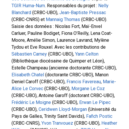
TGIR Huma-Num
. Responsables du projet :
Nelly
Blanchard
(CRBC-UBO),
Jean-Baptiste Pressac
(CRBC-CNRS) et
Mannaig Thomas
(CRBC-UBO).
Saisie des données : Nicolas Fort, Maï-Envel
Carluer, Pauline Bodiget, Fiona O’Reilly, Lena Coat-
Moore, Amélie Simon, Laurence Lavrand, Mylène
Tydou et Eve Rouxel. Avec les contributions de
Sébastien Carney
(CRBC-UBO),
Yann Celton
(Bibliothèque diocésaine de Quimper et Léon),
Estelle Champeau (ancienne doctorante CRBC-UBO),
Elisabeth Chatel
(doctorante CRBC-UBO), Manon
Deniel Caroff (CRBC-UBO),
Francis Favereau
,
Marie-
Alice Le Corvec
(CRBC-UBO),
Morgane Le Coz
(CRBC-UBO), Antoine Garoff (doctorant CRBC-UBO),
Frédéric Le Moigne
(CRBC-UBO),
Erwan Le Pipec
(CRBC-UBO),
Ceridwen Lloyd-Morgan
(Université du
Pays de Galles, Trinity Saint Davids),
Fañch Postic
(CRBC-CNRS),
Yvon Tranvouez
(CRBC-UBO),
Heather