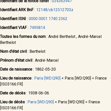
Identifiant de la notice IdRef
:
034363947
Identifiant ARK BnF
:
12148/cb12512703z
Identifiant ISNI
:
0000 0001 1740 2362
Identifiant VIAF
:
7495814
Toutes les formes du nom
:
André Berthelot
,
André-Marcel
Berthelot
Nom d'état civil
:
Berthelot
Prénom d'état civil
:
André-Marcel
Date de naissance
:
1862-05-20
Lieu de naissance
:
Paris [WD:Q90]
< Paris [WD:Q90] < France
[ISO3166:FR]
Date de décès
:
1938-06-06
Lieu de décès
:
Paris [WD:Q90]
< Paris [WD:Q90] < France
[ISO3166:FR]